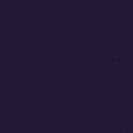
Ho
me
Abo
ut
us
Aca
de
mic
s
E
a
r
l
y
Y
e
a