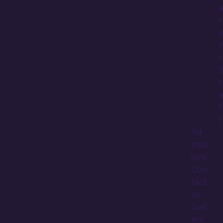
r
t
t
f
f
Ad
miss
ions
Con
tact
us
Gall
ery